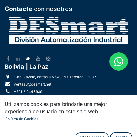
Contacte
con nosotros
Bolivia |
La Paz
Cap. Ravelo, detrás UMSA, Edif. Taborga I, 2007
ventas3@desmart.net
+591 2 2443989
+591 72108293
Utilizamos cookies para brindarle una mejor
Bolivia |
Santa Cruz
experiencia de usuario en este sitio web..
Política de Cookies
Av. Paragua, diagonal EE.SS. Tero Tero, 3400
ventas9@desmart.net
+591 3 3489208