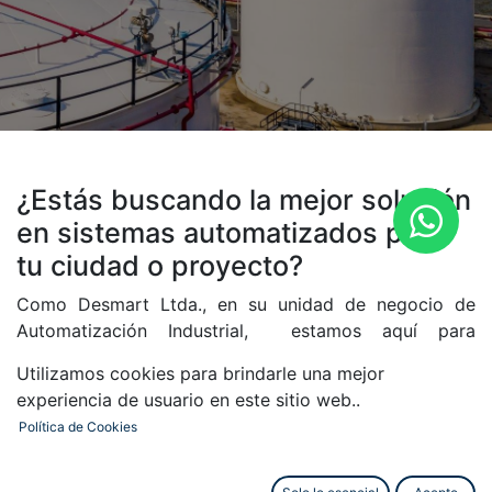
¿Estás buscando la mejor solución
en sistemas automatizados para
tu ciudad o proyecto?
Como Desmart Ltda., en su unidad de negocio de
Automatización Industrial, estamos aquí para
ayudarte a encontrar la opción perfecta que se ajuste
Utilizamos cookies para brindarle una mejor
a tus necesidades y presupuesto.
experiencia de usuario en este sitio web..
Para ofrecerte una cotización que se adapte
Política de Cookies
exactamente a lo que buscas, necesitamos conocer
algunos detalles clave.