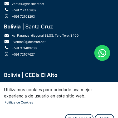
ventas3@desmart.net
+591 2 2443989
+591 72108293
Bolivia |
Santa Cruz
Av. Paragua, diagonal EE.SS. Tero Tero, 3400
ventas9@desmart.net
+591 3 3489208
​
+591 72107627
Bolivia | CEDIs
El Alto
Z. Villa Marcelina, Av. Julio Cesar Valdez, Nro 47
Utilizamos cookies para brindarle una mejor
Paraguay |
Asunción
experiencia de usuario en este sitio web..
Política de Cookies
Fdo. de la Mora - Zona Sur Combatientes del Chaco Nro 134