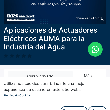
Aplicaciones de Actuadores
Eléctricos AUMA para la
Industria del Agua
Más
Curso privado
información
Por favor
iniciar sesión
para
Utilizamos cookies para brindarle una mejor
contactar al responsable.
experiencia de usuario en este sitio web..
Política de Cookies
Curso
Reseñas