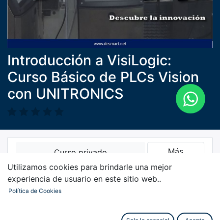
Introducción a VisiLogic:
Curso Básico de PLCs Vision
con UNITRONICS
Más
Curso privado
información
Por favor
iniciar sesión
para
Utilizamos cookies para brindarle una mejor
contactar al responsable.
experiencia de usuario en este sitio web..
Política de Cookies
Curso
Reseñas